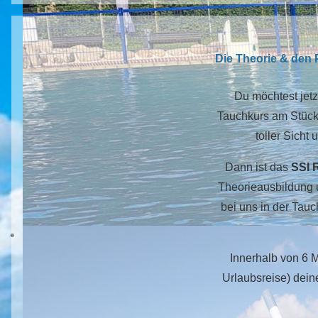
Die Theorie & den 
Du möchtest jetz
Tauchkurs am Stück
toller Sicht
Dann ist das
SSI 
Theorieausbildung 
bei uns in der Tauc
Innerhalb von 6 
Urlaubsreise) dei