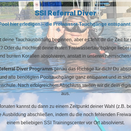
SSI Referral Diver
Pool hier erledigen – die Freiwasser-Tauchgänge entspann
t deine Tauchausbildung beginnen, aber es fehlt dir die Zeit für
? Oder du möchtest deine ersten Freiwassertauchgänge liebe
 und bunten Korallen absolvieren, anstatt in unseren heimisch
Referral Diver Programm
genau das Richtige für dich! Du abso
und alle benötigten Pooltauchgänge ganz entspannt und in sic
hschule. Nach erfolgreichem Abschluss stellen wir dir dein digit
aus.
Monaten kannst du dann zu einem Zeitpunkt deiner Wahl (z.B. be
ne Ausbildung abschließen, indem du die noch fehlenden Freiw
einem beliebigen SSI Trainingscenter vor Ort absolvierst.