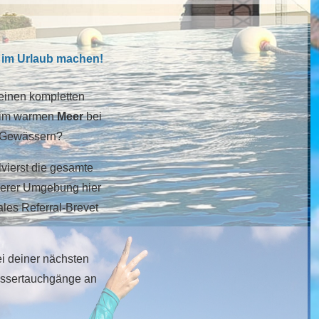
t im Urlaub machen!
 einen kompletten
r im warmen
Meer
bei
en Gewässern?
lvierst die gesamte
herer Umgebung hier
ales Referral-Brevet
i deiner nächsten
assertauchgänge an